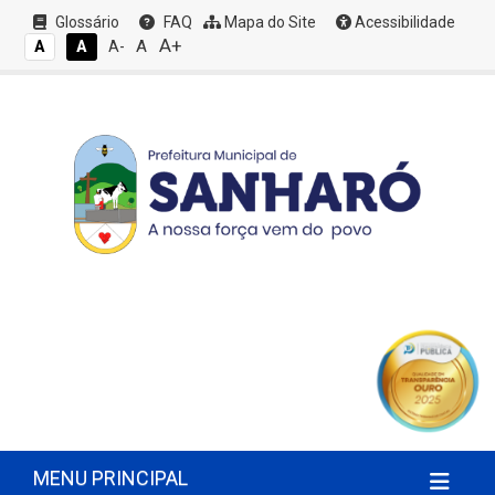
Glossário
FAQ
Mapa do Site
Acessibilidade
A+
A
A
A
A-
MENU PRINCIPAL