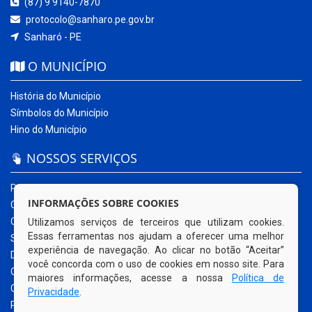
(87) 9 9140-7870
protocolo@sanharo.pe.gov.br
Sanharó - PE
O MUNICÍPIO
História do Município
Símbolos do Município
Hino do Município
NOSSOS SERVIÇOS
Portal da Transparência
INFORMAÇÕES SOBRE COOKIES
Carta de Serviços ao Usuário
Ouvidoria Municipal
Utilizamos serviços de terceiros que utilizam cookies.
Essas ferramentas nos ajudam a oferecer uma melhor
Sistema Eletrônico – e-SIC
experiência de navegação. Ao clicar no botão “Aceitar”
Diário Oficial
você concorda com o uso de cookies em nosso site. Para
Quadro de Avisos
maiores informações, acesse a nossa
Política de
Contracheque Online
Privacidade
.
Portal do Contribuinte