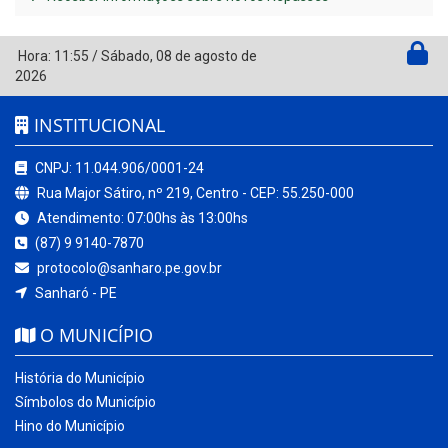
Hora:
11:55
/
Sábado
,
08 de agosto de
2026
INSTITUCIONAL
CNPJ: 11.044.906/0001-24
Rua Major Sátiro, nº 219, Centro - CEP: 55.250-000
Atendimento: 07:00hs às 13:00hs
(87) 9 9140-7870
protocolo@sanharo.pe.gov.br
Sanharó - PE
O MUNICÍPIO
História do Município
Símbolos do Município
Hino do Município