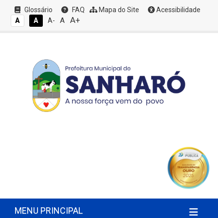
Glossário
FAQ
Mapa do Site
Acessibilidade
A+
A
A
A
A-
MENU PRINCIPAL