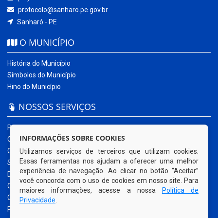
protocolo@sanharo.pe.gov.br
Sanharó - PE
O MUNICÍPIO
História do Município
Símbolos do Município
Hino do Município
NOSSOS SERVIÇOS
Portal da Transparência
INFORMAÇÕES SOBRE COOKIES
Carta de Serviços ao Usuário
Ouvidoria Municipal
Utilizamos serviços de terceiros que utilizam cookies.
Essas ferramentas nos ajudam a oferecer uma melhor
Sistema Eletrônico – e-SIC
experiência de navegação. Ao clicar no botão “Aceitar”
Diário Oficial
você concorda com o uso de cookies em nosso site. Para
Quadro de Avisos
maiores informações, acesse a nossa
Política de
Contracheque Online
Privacidade
.
Portal do Contribuinte