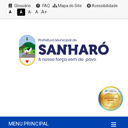
Glossário
FAQ
Mapa do Site
Acessibilidade
A+
A
A
A
A-
MENU PRINCIPAL