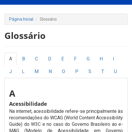
Página Inicial
Glossário
Glossário
A
B
C
D
E
F
G
H
I
J
L
M
N
O
P
S
T
U
A
Acessibilidade
Na internet, acessibilidade refere-se principalmente às
recomendações do WCAG (World Content Accessibility
Guide) do W3C e no caso do Governo Brasileiro ao e-
MAG (Modelo de Acessibilidade em Governo