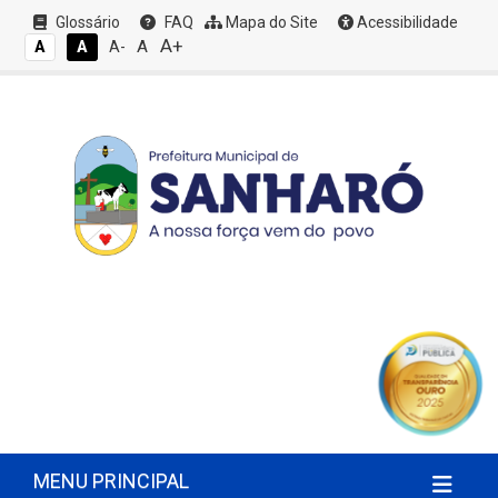
Glossário
FAQ
Mapa do Site
Acessibilidade
A+
A
A
A
A-
MENU PRINCIPAL