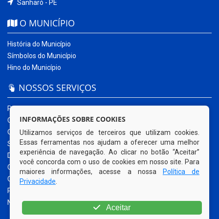
Sanharó - PE
O MUNICÍPIO
História do Município
Símbolos do Município
Hino do Município
NOSSOS SERVIÇOS
Portal da Transparência
INFORMAÇÕES SOBRE COOKIES
Carta de Serviços ao Usuário
Ouvidoria Municipal
Utilizamos serviços de terceiros que utilizam cookies.
Essas ferramentas nos ajudam a oferecer uma melhor
Sistema Eletrônico – e-SIC
experiência de navegação. Ao clicar no botão “Aceitar”
Diário Oficial
você concorda com o uso de cookies em nosso site. Para
Quadro de Avisos
maiores informações, acesse a nossa
Política de
Contracheque Online
Privacidade
.
Portal do Contribuinte
Nota Fiscal Eletrônica
Aceitar