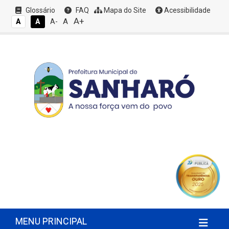
Glossário
FAQ
Mapa do Site
Acessibilidade
A+
A
A
A
A-
MENU PRINCIPAL