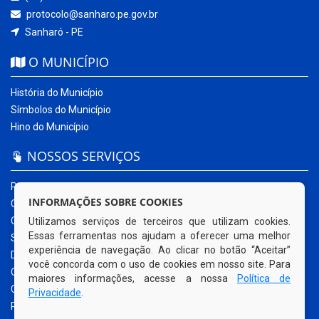
protocolo@sanharo.pe.gov.br
Sanharó - PE
O MUNICÍPIO
História do Município
Símbolos do Município
Hino do Município
NOSSOS SERVIÇOS
Portal da Transparência
INFORMAÇÕES SOBRE COOKIES
Carta de Serviços ao Usuário
Ouvidoria Municipal
Utilizamos serviços de terceiros que utilizam cookies.
Essas ferramentas nos ajudam a oferecer uma melhor
Sistema Eletrônico – e-SIC
experiência de navegação. Ao clicar no botão “Aceitar”
Diário Oficial
você concorda com o uso de cookies em nosso site. Para
Quadro de Avisos
maiores informações, acesse a nossa
Política de
Contracheque Online
Privacidade
.
Portal do Contribuinte