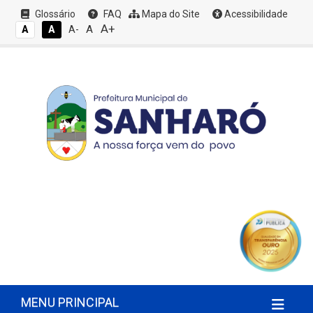
Glossário
FAQ
Mapa do Site
Acessibilidade
A+
A
A
A
A-
MENU PRINCIPAL