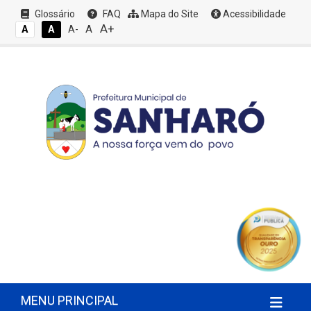
Glossário
FAQ
Mapa do Site
Acessibilidade
A+
A
A
A
A-
MENU PRINCIPAL