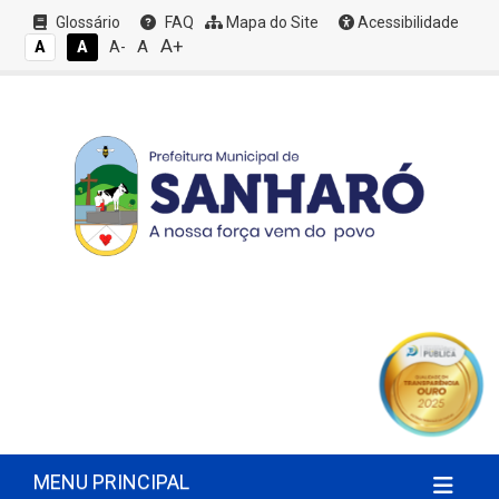
Glossário
FAQ
Mapa do Site
Acessibilidade
A+
A
A
A
A-
MENU PRINCIPAL