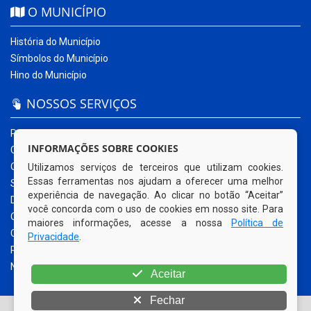
O MUNICÍPIO
História do Município
Símbolos do Município
Hino do Município
NOSSOS SERVIÇOS
Portal da Transparência
INFORMAÇÕES SOBRE COOKIES
Carta de Serviços ao Usuário
Ouvidoria Municipal
Utilizamos serviços de terceiros que utilizam cookies.
Essas ferramentas nos ajudam a oferecer uma melhor
Sistema Eletrônico – e-SIC
experiência de navegação. Ao clicar no botão “Aceitar”
Diário Oficial
você concorda com o uso de cookies em nosso site. Para
Quadro de Avisos
maiores informações, acesse a nossa
Política de
Contracheque Online
Privacidade
.
Portal do Contribuinte
Nota Fiscal Eletrônica
Aceitar
Fechar