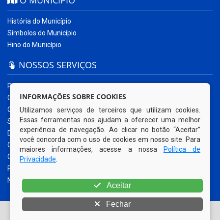
História do Município
Símbolos do Município
Hino do Município
NOSSOS SERVIÇOS
Portal da Transparência
INFORMAÇÕES SOBRE COOKIES
Carta de Serviços ao Usuário
Ouvidoria Municipal
Utilizamos serviços de terceiros que utilizam cookies.
Essas ferramentas nos ajudam a oferecer uma melhor
Sistema Eletrônico – e-SIC
experiência de navegação. Ao clicar no botão “Aceitar”
Diário Oficial
você concorda com o uso de cookies em nosso site. Para
Quadro de Avisos
maiores informações, acesse a nossa
Política de
Contracheque Online
Privacidade
.
Portal do Contribuinte
Nota Fiscal Eletrônica
Aceitar
Fechar
© Copyright 2026 Prefeitura Municipal de Sanharó | Todos os