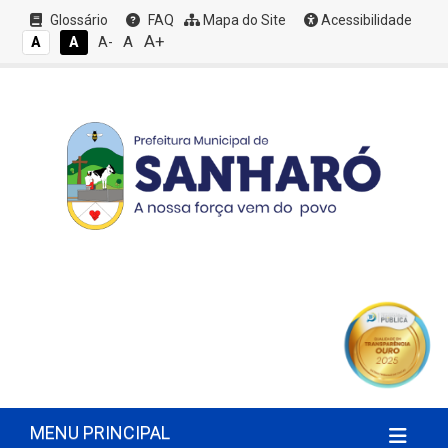
Glossário
FAQ
Mapa do Site
Acessibilidade
A+
A
A
A
A-
MENU PRINCIPAL