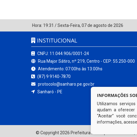
Hora:
19:31
/
Sexta-Feira
,
07 de agosto de 2026
INSTITUCIONAL
CNPJ: 11.044.906/0001-24
Rua Major Sátiro, nº 219, Centro - CEP: 55.250-000
Atendimento: 07:00hs às 13:00hs
(87) 9 9140-7870
protocolo@sanharo.pe.gov.br
Sanharó - PE
INFORMAÇÕES SOB
Utilizamos serviço
ajudam a oferecer 
“Aceitar” você co
informações, acess
© Copyright 2026 Prefeitura Municipal de Sanharó | 