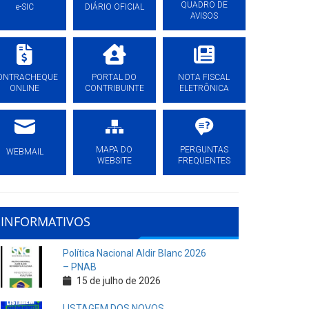
QUADRO DE
e-SIC
DIÁRIO OFICIAL
AVISOS
ONTRACHEQUE
PORTAL DO
NOTA FISCAL
ONLINE
CONTRIBUINTE
ELETRÔNICA
MAPA DO
PERGUNTAS
WEBMAIL
WEBSITE
FREQUENTES
INFORMATIVOS
Política Nacional Aldir Blanc 2026
– PNAB
15 de julho de 2026
LISTAGEM DOS NOVOS