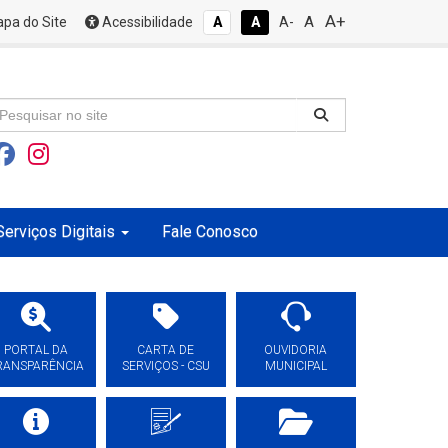
A+
A
pa do Site
Acessibilidade
A
A
A-
Serviços Digitais
Fale Conosco
PORTAL DA
CARTA DE
OUVIDORIA
RANSPARÊNCIA
SERVIÇOS - CSU
MUNICIPAL