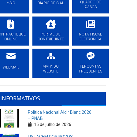
QUADRO DE
e-SIC
DIÁRIO OFICIAL
AVISOS
ONTRACHEQUE
PORTAL DO
NOTA FISCAL
ONLINE
CONTRIBUINTE
ELETRÔNICA
MAPA DO
PERGUNTAS
WEBMAIL
WEBSITE
FREQUENTES
INFORMATIVOS
Política Nacional Aldir Blanc 2026
– PNAB
15 de julho de 2026
LISTAGEM DOS NOVOS