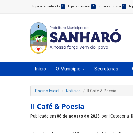
Ir para o conteúdo
Ir para o menu
Ir para a busca
Ir
1
2
3
Início
O Município
Secretarias
Página Inicial
Notícias
II Café & Poesia
II Café & Poesia
Publicado em
08 de agosto de 2023
, por
| Categoria: