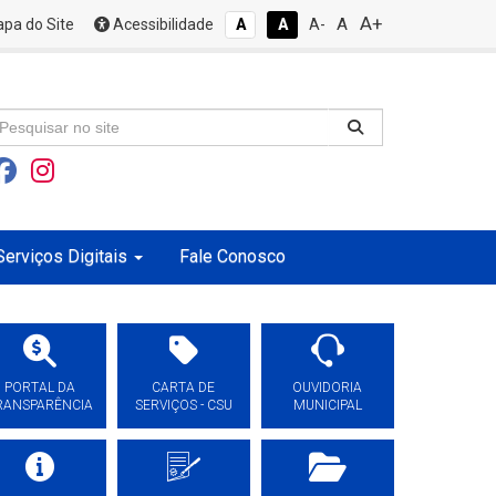
A+
A
pa do Site
Acessibilidade
A
A
A-
Serviços Digitais
Fale Conosco
PORTAL DA
CARTA DE
OUVIDORIA
RANSPARÊNCIA
SERVIÇOS - CSU
MUNICIPAL