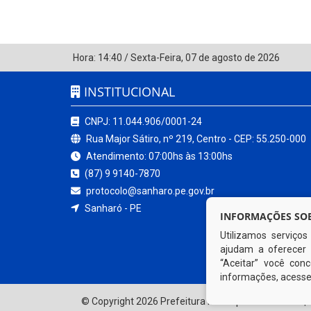
Hora:
14:40
/
Sexta-Feira
,
07 de agosto de 2026
INSTITUCIONAL
CNPJ: 11.044.906/0001-24
Rua Major Sátiro, nº 219, Centro - CEP: 55.250-000
Atendimento: 07:00hs às 13:00hs
(87) 9 9140-7870
protocolo@sanharo.pe.gov.br
Sanharó - PE
INFORMAÇÕES SOB
Utilizamos serviço
ajudam a oferecer 
“Aceitar” você co
informações, acess
© Copyright 2026 Prefeitura Municipal de Sanharó | 