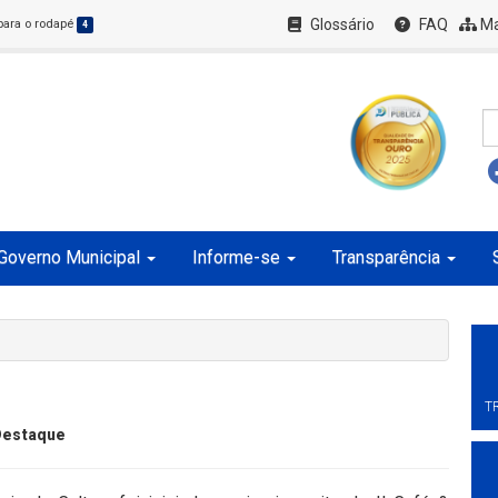
Glossário
FAQ
Ma
 para o rodapé
4
Governo Municipal
Informe-se
Transparência
T
Destaque