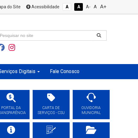
A+
A
pa do Site
Acessibilidade
A
A
A-
Serviços Digitais
Fale Conosco
PORTAL DA
CARTA DE
OUVIDORIA
RANSPARÊNCIA
SERVIÇOS - CSU
MUNICIPAL