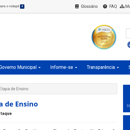
Glossário
FAQ
Ma
 para o rodapé
4
Governo Municipal
Informe-se
Transparência
Etapa de Ensino
a de Ensino
T
taque