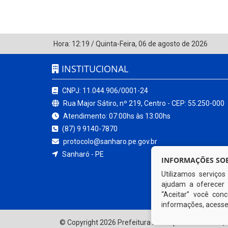
Hora:
12:19
/
Quinta-Feira
,
06 de agosto de 2026
INSTITUCIONAL
CNPJ: 11.044.906/0001-24
Rua Major Sátiro, nº 219, Centro - CEP: 55.250-000
Atendimento: 07:00hs às 13:00hs
(87) 9 9140-7870
protocolo@sanharo.pe.gov.br
Sanharó - PE
INFORMAÇÕES SOB
Utilizamos serviço
ajudam a oferecer 
“Aceitar” você co
informações, acess
© Copyright 2026 Prefeitura Municipal de Sanharó | 