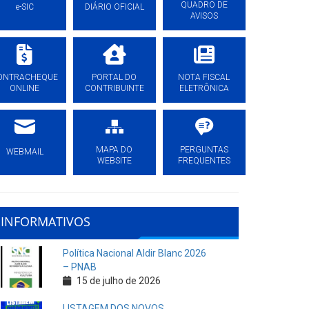
QUADRO DE
e-SIC
DIÁRIO OFICIAL
AVISOS
ONTRACHEQUE
PORTAL DO
NOTA FISCAL
ONLINE
CONTRIBUINTE
ELETRÔNICA
MAPA DO
PERGUNTAS
WEBMAIL
WEBSITE
FREQUENTES
INFORMATIVOS
Política Nacional Aldir Blanc 2026
– PNAB
15 de julho de 2026
LISTAGEM DOS NOVOS