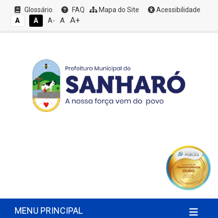
Glossário
FAQ
Mapa do Site
Acessibilidade
A+
A
A
A
A-
MENU PRINCIPAL