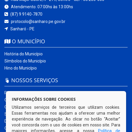
Atendimento: 07:00hs às 13:00hs
(87) 9 9140-7870
protocolo@sanharo.pe.gov.br
Sanharó - PE
O MUNICÍPIO
História do Município
Símbolos do Município
Hino do Município
NOSSOS SERVIÇOS
Portal da Transparência
INFORMAÇÕES SOBRE COOKIES
Carta de Serviços ao Usuário
Ouvidoria Municipal
Utilizamos serviços de terceiros que utilizam cookies.
Essas ferramentas nos ajudam a oferecer uma melhor
Sistema Eletrônico – e-SIC
experiência de navegação. Ao clicar no botão “Aceitar”
Diário Oficial
você concorda com o uso de cookies em nosso site. Para
Quadro de Avisos
maiores informações, acesse a nossa
Política de