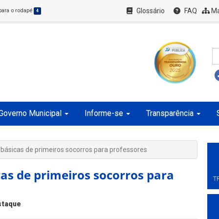
Glossário
FAQ
Ma
 para o rodapé
4
Governo Municipal
Informe-se
Transparência
ásicas de primeiros socorros para professores
as de primeiros socorros para
T
staque