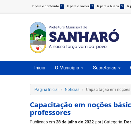
Ir para o conteúdo
Ir para o menu
Ir para a busca
Ir
1
2
3
Início
O Município
Secretarias
Página Inicial
Notícias
Capacitação em noções b
Capacitação em noções básic
professores
Publicado em
28 de julho de 2022
, por
| Categoria:
De