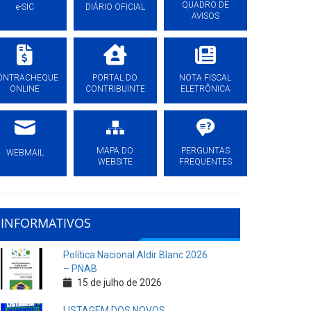
QUADRO DE
e-SIC
DIÁRIO OFICIAL
AVISOS
ONTRACHEQUE
PORTAL DO
NOTA FISCAL
ONLINE
CONTRIBUINTE
ELETRÔNICA
MAPA DO
PERGUNTAS
WEBMAIL
WEBSITE
FREQUENTES
INFORMATIVOS
Política Nacional Aldir Blanc 2026
– PNAB
15 de julho de 2026
LISTAGEM DOS NOVOS