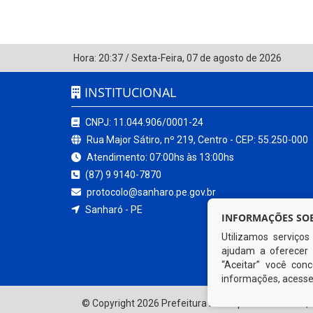
Hora:
20:37
/
Sexta-Feira
,
07 de agosto de 2026
INSTITUCIONAL
CNPJ: 11.044.906/0001-24
Rua Major Sátiro, nº 219, Centro - CEP: 55.250-000
Atendimento: 07:00hs às 13:00hs
(87) 9 9140-7870
protocolo@sanharo.pe.gov.br
Sanharó - PE
INFORMAÇÕES SOB
Utilizamos serviço
ajudam a oferecer 
“Aceitar” você co
informações, acess
© Copyright 2026 Prefeitura Municipal de Sanharó | 