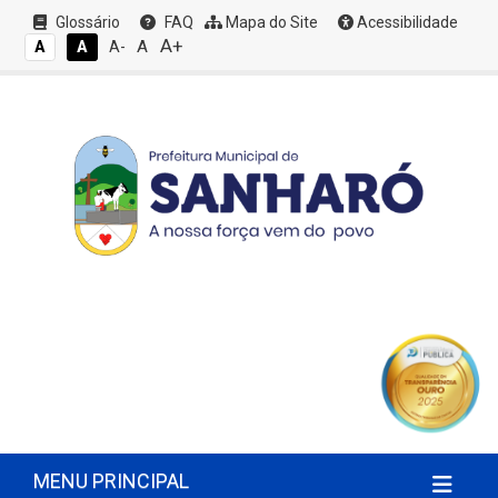
Glossário
FAQ
Mapa do Site
Acessibilidade
A+
A
A
A
A-
MENU PRINCIPAL