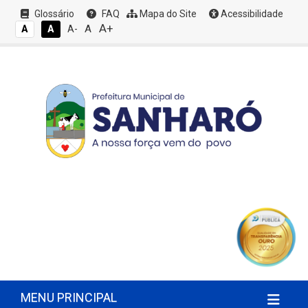
Glossário
FAQ
Mapa do Site
Acessibilidade
A+
A
A
A
A-
MENU PRINCIPAL