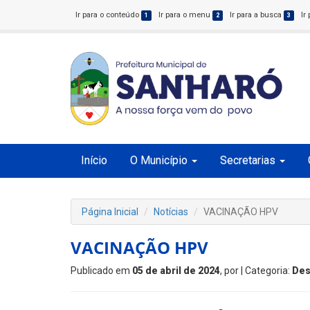
Ir para o conteúdo
Ir para o menu
Ir para a busca
Ir
1
2
3
Início
O Município
Secretarias
Página Inicial
Notícias
VACINAÇÃO HPV
VACINAÇÃO HPV
Publicado em
05 de abril de 2024
, por
| Categoria:
Des