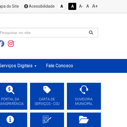
A+
A
pa do Site
Acessibilidade
A
A
A-
Serviços Digitais
Fale Conosco
PORTAL DA
CARTA DE
OUVIDORIA
RANSPARÊNCIA
SERVIÇOS - CSU
MUNICIPAL