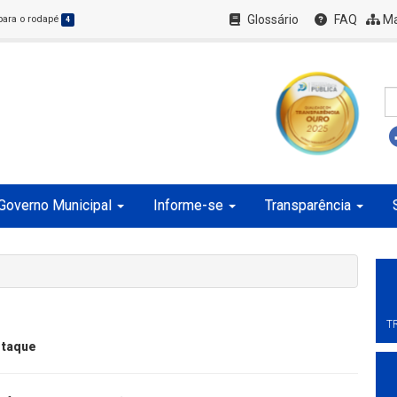
Glossário
FAQ
Ma
 para o rodapé
4
Governo Municipal
Informe-se
Transparência
T
taque