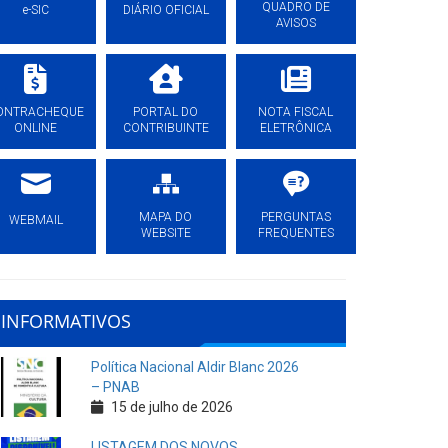
QUADRO DE
e-SIC
DIÁRIO OFICIAL
AVISOS
ONTRACHEQUE
PORTAL DO
NOTA FISCAL
ONLINE
CONTRIBUINTE
ELETRÔNICA
MAPA DO
PERGUNTAS
WEBMAIL
WEBSITE
FREQUENTES
INFORMATIVOS
Política Nacional Aldir Blanc 2026
– PNAB
15 de julho de 2026
LISTAGEM DOS NOVOS