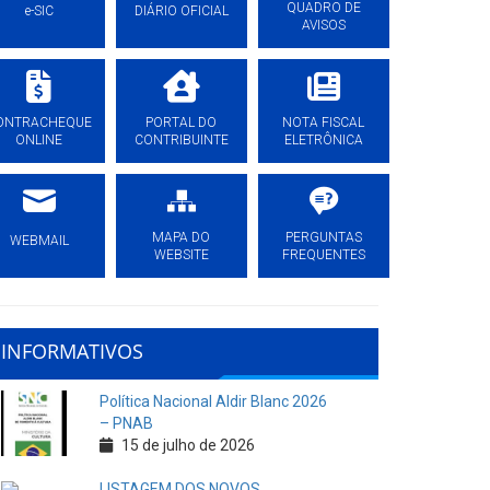
QUADRO DE
e-SIC
DIÁRIO OFICIAL
AVISOS
ONTRACHEQUE
PORTAL DO
NOTA FISCAL
ONLINE
CONTRIBUINTE
ELETRÔNICA
MAPA DO
PERGUNTAS
WEBMAIL
WEBSITE
FREQUENTES
INFORMATIVOS
Política Nacional Aldir Blanc 2026
– PNAB
15 de julho de 2026
LISTAGEM DOS NOVOS