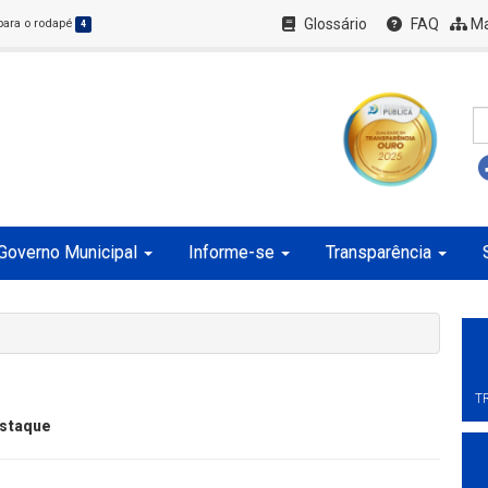
Glossário
FAQ
Ma
 para o rodapé
4
Governo Municipal
Informe-se
Transparência
T
staque