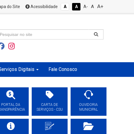
A+
A
pa do Site
Acessibilidade
A
A
A-
Serviços Digitais
Fale Conosco
PORTAL DA
CARTA DE
OUVIDORIA
RANSPARÊNCIA
SERVIÇOS - CSU
MUNICIPAL