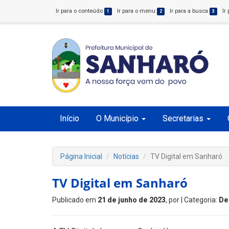
Ir para o conteúdo
Ir para o menu
Ir para a busca
Ir
1
2
3
Início
O Município
Secretarias
Página Inicial
Notícias
TV Digital em Sanharó
TV Digital em Sanharó
Publicado em
21 de junho de 2023
, por
| Categoria:
De