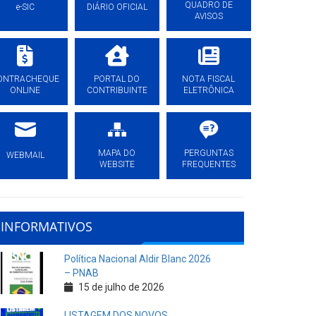
QUADRO DE
e-SIC
DIÁRIO OFICIAL
AVISOS
ONTRACHEQUE
PORTAL DO
NOTA FISCAL
ONLINE
CONTRIBUINTE
ELETRÔNICA
MAPA DO
PERGUNTAS
WEBMAIL
WEBSITE
FREQUENTES
INFORMATIVOS
Política Nacional Aldir Blanc 2026
– PNAB
15 de julho de 2026
LISTAGEM DOS NOVOS