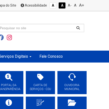
A+
A
pa do Site
Acessibilidade
A
A
A-
Serviços Digitais
Fale Conosco
PORTAL DA
CARTA DE
OUVIDORIA
RANSPARÊNCIA
SERVIÇOS - CSU
MUNICIPAL