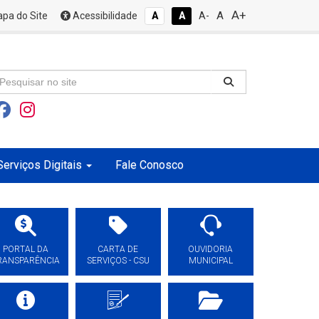
A+
A
pa do Site
Acessibilidade
A
A
A-
Serviços Digitais
Fale Conosco
PORTAL DA
CARTA DE
OUVIDORIA
RANSPARÊNCIA
SERVIÇOS - CSU
MUNICIPAL