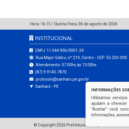
Hora:
16:15
/
Quinta-Feira
,
06 de agosto de 2026
INSTITUCIONAL
CNPJ: 11.044.906/0001-24
Rua Major Sátiro, nº 219, Centro - CEP: 55.250-000
Atendimento: 07:00hs às 13:00hs
(87) 9 9140-7870
protocolo@sanharo.pe.gov.br
Sanharó - PE
INFORMAÇÕES SOB
Utilizamos serviço
ajudam a oferecer 
“Aceitar” você co
informações, acess
© Copyright 2026 Prefeitura Municipal de Sanharó | 