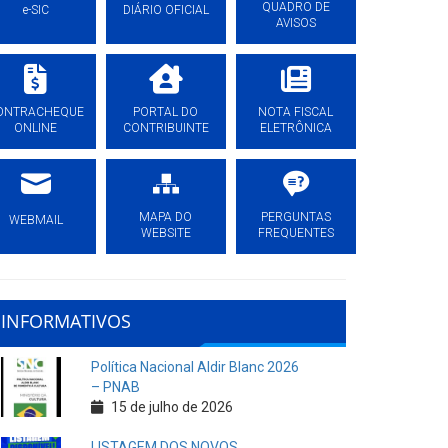
QUADRO DE
e-SIC
DIÁRIO OFICIAL
AVISOS
ONTRACHEQUE
PORTAL DO
NOTA FISCAL
ONLINE
CONTRIBUINTE
ELETRÔNICA
MAPA DO
PERGUNTAS
WEBMAIL
WEBSITE
FREQUENTES
INFORMATIVOS
Política Nacional Aldir Blanc 2026
– PNAB
15 de julho de 2026
LISTAGEM DOS NOVOS