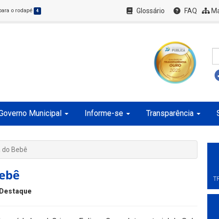
Glossário
FAQ
Ma
 para o rodapé
4
Governo Municipal
Informe-se
Transparência
 do Bebê
Bebê
T
Destaque