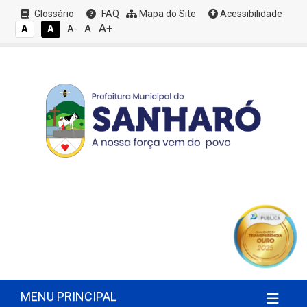
Glossário
FAQ
Mapa do Site
Acessibilidade
A+
A
A
A
A-
MENU PRINCIPAL