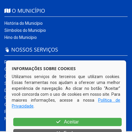
O MUNICÍPIO
História do Município
Símbolos do Município
Hino do Município
NOSSOS SERVIÇOS
Portal da Transparência
INFORMAÇÕES SOBRE COOKIES
Carta de Serviços ao Usuário
Ouvidoria Municipal
Utilizamos serviços de terceiros que utilizam cookies.
Essas ferramentas nos ajudam a oferecer uma melhor
Sistema Eletrônico – e-SIC
experiência de navegação. Ao clicar no botão “Aceitar”
Diário Oficial
você concorda com o uso de cookies em nosso site. Para
Quadro de Avisos
maiores informações, acesse a nossa
Política de
Contracheque Online
Privacidade
.
Portal do Contribuinte
Nota Fiscal Eletrônica
Aceitar