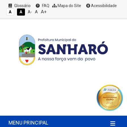
Glossário
FAQ
Mapa do Site
Acessibilidade
A+
A
A
A
A-
MENU PRINCIPAL