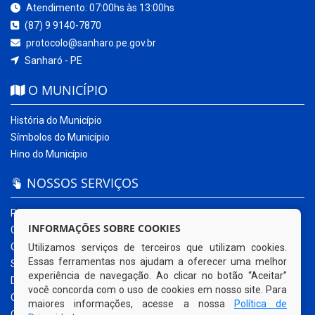
Atendimento: 07:00hs às 13:00hs
(87) 9 9140-7870
protocolo@sanharo.pe.gov.br
Sanharó - PE
O MUNICÍPIO
História do Município
Símbolos do Município
Hino do Município
NOSSOS SERVIÇOS
Portal da Transparência
INFORMAÇÕES SOBRE COOKIES
Carta de Serviços ao Usuário
Ouvidoria Municipal
Utilizamos serviços de terceiros que utilizam cookies.
Essas ferramentas nos ajudam a oferecer uma melhor
Sistema Eletrônico – e-SIC
experiência de navegação. Ao clicar no botão “Aceitar”
Diário Oficial
você concorda com o uso de cookies em nosso site. Para
Quadro de Avisos
maiores informações, acesse a nossa
Política de
Contracheque Online