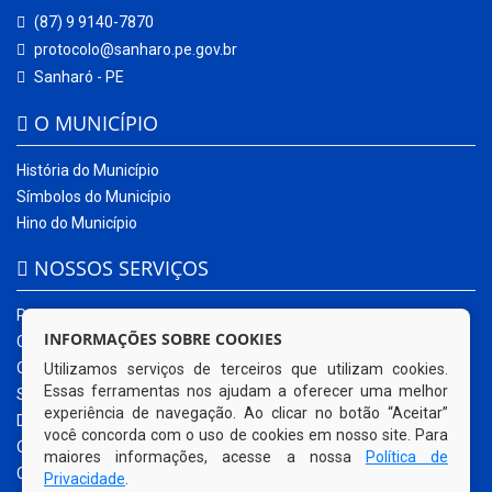
(87) 9 9140-7870
protocolo@sanharo.pe.gov.br
Sanharó - PE
O MUNICÍPIO
História do Município
Símbolos do Município
Hino do Município
NOSSOS SERVIÇOS
Portal da Transparência
INFORMAÇÕES SOBRE COOKIES
Carta de Serviços ao Usuário
Ouvidoria Municipal
Utilizamos serviços de terceiros que utilizam cookies.
Essas ferramentas nos ajudam a oferecer uma melhor
Sistema Eletrônico – e-SIC
experiência de navegação. Ao clicar no botão “Aceitar”
Diário Oficial
você concorda com o uso de cookies em nosso site. Para
Quadro de Avisos
maiores informações, acesse a nossa
Política de
Contracheque Online
Privacidade
.