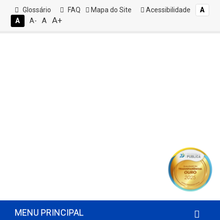
Glossário
FAQ
Mapa do Site
Acessibilidade
A
A+
A
A
A-
MENU PRINCIPAL