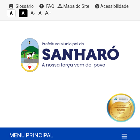
Glossário
FAQ
Mapa do Site
Acessibilidade
A+
A
A
A
A-
MENU PRINCIPAL