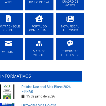
QUADRO DE
e-SIC
DIÁRIO OFICIAL
AVISOS
ONTRACHEQUE
PORTAL DO
NOTA FISCAL
ONLINE
CONTRIBUINTE
ELETRÔNICA
MAPA DO
PERGUNTAS
WEBMAIL
WEBSITE
FREQUENTES
INFORMATIVOS
Política Nacional Aldir Blanc 2026
– PNAB
15 de julho de 2026
LISTAGEM DOS NOVOS