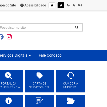
A+
A
pa do Site
Acessibilidade
A
A
A-
Serviços Digitais
Fale Conosco
PORTAL DA
CARTA DE
OUVIDORIA
RANSPARÊNCIA
SERVIÇOS - CSU
MUNICIPAL