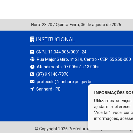
Hora:
23:20
/
Quinta-Feira
,
06 de agosto de 2026
INSTITUCIONAL
CNPJ: 11.044.906/0001-24
Rua Major Sátiro, nº 219, Centro - CEP: 55.250-000
Atendimento: 07:00hs às 13:00hs
(87) 9 9140-7870
protocolo@sanharo.pe.gov.br
Sanharó - PE
INFORMAÇÕES SOB
Utilizamos serviço
ajudam a oferecer 
“Aceitar” você co
informações, acess
© Copyright 2026 Prefeitura Municipal de Sanharó | 