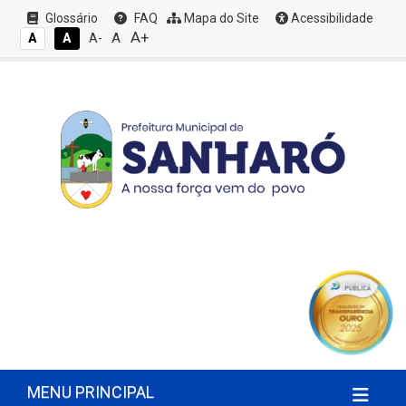
Glossário
FAQ
Mapa do Site
Acessibilidade
A+
A
A
A
A-
MENU PRINCIPAL