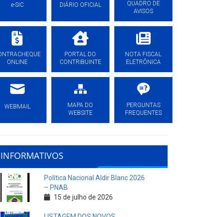
QUADRO DE
e-SIC
DIÁRIO OFICIAL
AVISOS
ONTRACHEQUE
PORTAL DO
NOTA FISCAL
ONLINE
CONTRIBUINTE
ELETRÔNICA
MAPA DO
PERGUNTAS
WEBMAIL
WEBSITE
FREQUENTES
INFORMATIVOS
Política Nacional Aldir Blanc 2026
– PNAB
15 de julho de 2026
LISTAGEM DOS NOVOS