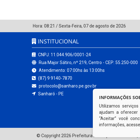
Hora:
08:21
/
Sexta-Feira
,
07 de agosto de 2026
INSTITUCIONAL
CNPJ: 11.044.906/0001-24
Rua Major Sátiro, nº 219, Centro - CEP: 55.250-000
Atendimento: 07:00hs às 13:00hs
(87) 9 9140-7870
protocolo@sanharo.pe.gov.br
Sanharó - PE
INFORMAÇÕES SOB
Utilizamos serviço
ajudam a oferecer 
“Aceitar” você co
informações, acess
© Copyright 2026 Prefeitura Municipal de Sanharó | 