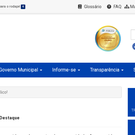
Glossário
FAQ
Ma
 para o rodapé
4
Governo Municipal
Informe-se
Transparência
lico!
T
Destaque