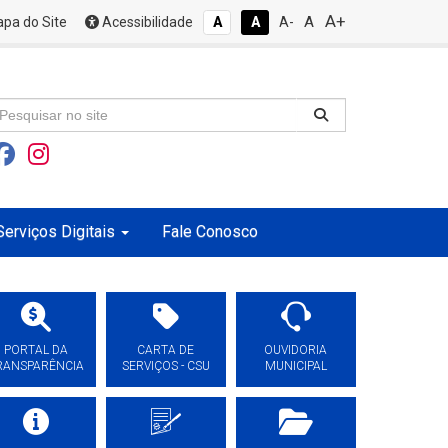
A+
A
pa do Site
Acessibilidade
A
A
A-
Serviços Digitais
Fale Conosco
PORTAL DA
CARTA DE
OUVIDORIA
RANSPARÊNCIA
SERVIÇOS - CSU
MUNICIPAL