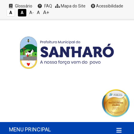
Glossário
FAQ
Mapa do Site
Acessibilidade
A+
A
A
A
A-
MENU PRINCIPAL