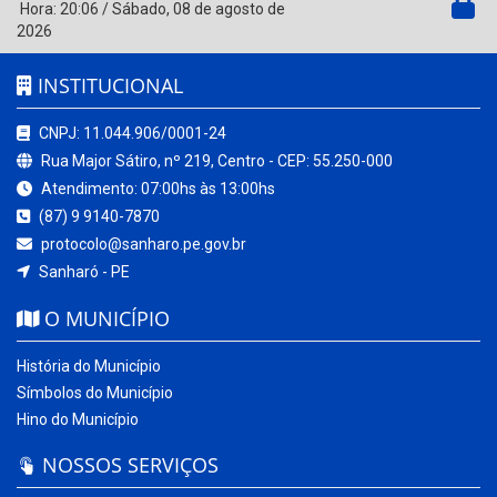
Hora:
20:06
/
Sábado
,
08 de agosto de
2026
INSTITUCIONAL
CNPJ: 11.044.906/0001-24
Rua Major Sátiro, nº 219, Centro - CEP: 55.250-000
Atendimento: 07:00hs às 13:00hs
(87) 9 9140-7870
protocolo@sanharo.pe.gov.br
Sanharó - PE
O MUNICÍPIO
História do Município
Símbolos do Município
Hino do Município
NOSSOS SERVIÇOS