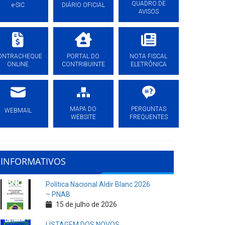
QUADRO DE
e-SIC
DIÁRIO OFICIAL
AVISOS
ONTRACHEQUE
PORTAL DO
NOTA FISCAL
ONLINE
CONTRIBUINTE
ELETRÔNICA
MAPA DO
PERGUNTAS
WEBMAIL
WEBSITE
FREQUENTES
INFORMATIVOS
Política Nacional Aldir Blanc 2026
– PNAB
15 de julho de 2026
LISTAGEM DOS NOVOS