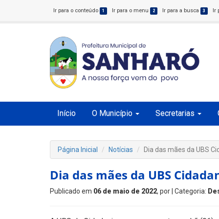
Ir para o conteúdo
Ir para o menu
Ir para a busca
Ir
1
2
3
Início
O Município
Secretarias
Página Inicial
Notícias
Dia das mães da UBS Ci
Dia das mães da UBS Cidada
Publicado em
06 de maio de 2022
, por
| Categoria:
De