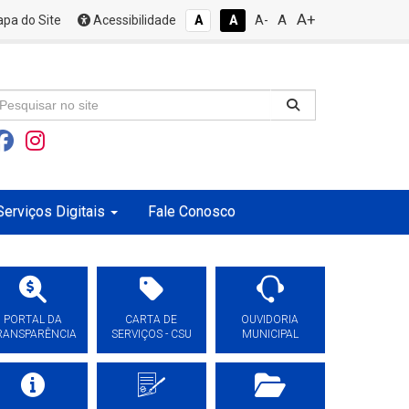
A+
A
pa do Site
Acessibilidade
A
A
A-
Serviços Digitais
Fale Conosco
PORTAL DA
CARTA DE
OUVIDORIA
RANSPARÊNCIA
SERVIÇOS - CSU
MUNICIPAL