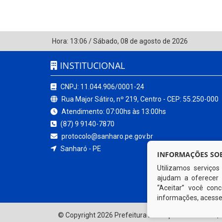
Hora:
13:06
/
Sábado
,
08 de agosto de 2026
INSTITUCIONAL
CNPJ: 11.044.906/0001-24
Rua Major Sátiro, nº 219, Centro - CEP: 55.250-000
Atendimento: 07:00hs às 13:00hs
(87) 9 9140-7870
protocolo@sanharo.pe.gov.br
Sanharó - PE
INFORMAÇÕES SOB
Utilizamos serviço
ajudam a oferecer 
“Aceitar” você co
informações, acess
© Copyright 2026 Prefeitura Municipal de Sanharó | 