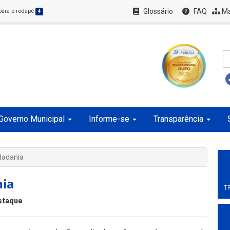
Glossário
FAQ
Ma
 para o rodapé
4
Governo Municipal
Informe-se
Transparência
dadania
nia
T
staque