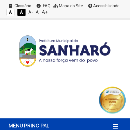
Glossário
FAQ
Mapa do Site
Acessibilidade
A+
A
A
A
A-
MENU PRINCIPAL