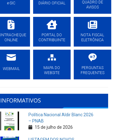
QUADRO DE
e-SIC
DIÁRIO OFICIAL
AVISOS
ONTRACHEQUE
PORTAL DO
NOTA FISCAL
ONLINE
CONTRIBUINTE
ELETRÔNICA
MAPA DO
PERGUNTAS
WEBMAIL
WEBSITE
FREQUENTES
INFORMATIVOS
Política Nacional Aldir Blanc 2026
– PNAB
15 de julho de 2026
LISTAGEM DOS NOVOS