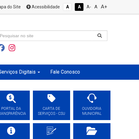
A+
A
pa do Site
Acessibilidade
A
A
A-
Serviços Digitais
Fale Conosco
PORTAL DA
CARTA DE
OUVIDORIA
RANSPARÊNCIA
SERVIÇOS - CSU
MUNICIPAL