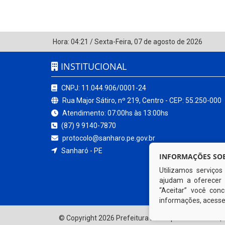
Hora:
04:21
/
Sexta-Feira
,
07 de agosto de 2026
INSTITUCIONAL
CNPJ: 11.044.906/0001-24
Rua Major Sátiro, nº 219, Centro - CEP: 55.250-000
Atendimento: 07:00hs às 13:00hs
(87) 9 9140-7870
protocolo@sanharo.pe.gov.br
Sanharó - PE
INFORMAÇÕES SOB
Utilizamos serviço
ajudam a oferecer 
“Aceitar” você co
informações, acess
© Copyright 2026 Prefeitura Municipal de Sanharó | 