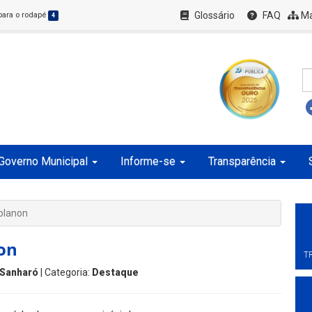
Glossário
FAQ
Ma
 para o rodapé
4
Governo Municipal
Informe-se
Transparência
planon
on
T
Sanharó
| Categoria:
Destaque