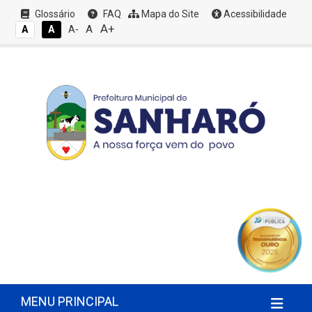
Glossário
FAQ
Mapa do Site
Acessibilidade
A+
A
A
A
A-
MENU PRINCIPAL