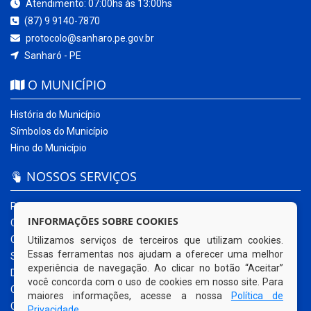
Atendimento: 07:00hs às 13:00hs
(87) 9 9140-7870
protocolo@sanharo.pe.gov.br
Sanharó - PE
O MUNICÍPIO
História do Município
Símbolos do Município
Hino do Município
NOSSOS SERVIÇOS
Portal da Transparência
INFORMAÇÕES SOBRE COOKIES
Carta de Serviços ao Usuário
Ouvidoria Municipal
Utilizamos serviços de terceiros que utilizam cookies.
Essas ferramentas nos ajudam a oferecer uma melhor
Sistema Eletrônico – e-SIC
experiência de navegação. Ao clicar no botão “Aceitar”
Diário Oficial
você concorda com o uso de cookies em nosso site. Para
Quadro de Avisos
maiores informações, acesse a nossa
Política de
Contracheque Online
Privacidade
.