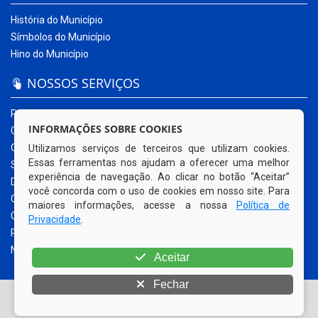
História do Município
Símbolos do Município
Hino do Município
NOSSOS SERVIÇOS
Portal da Transparência
INFORMAÇÕES SOBRE COOKIES
Carta de Serviços ao Usuário
Ouvidoria Municipal
Utilizamos serviços de terceiros que utilizam cookies.
Essas ferramentas nos ajudam a oferecer uma melhor
Sistema Eletrônico – e-SIC
experiência de navegação. Ao clicar no botão “Aceitar”
Diário Oficial
você concorda com o uso de cookies em nosso site. Para
Quadro de Avisos
maiores informações, acesse a nossa
Política de
Contracheque Online
Privacidade
.
Portal do Contribuinte
Nota Fiscal Eletrônica
Aceitar
Fechar
© Copyright 2026 Prefeitura Municipal de Sanharó | Todos os
direitos reservados