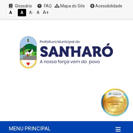
Glossário
FAQ
Mapa do Site
Acessibilidade
A+
A
A
A
A-
MENU PRINCIPAL