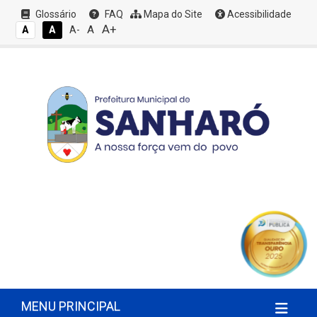
Glossário
FAQ
Mapa do Site
Acessibilidade
A+
A
A
A
A-
MENU PRINCIPAL