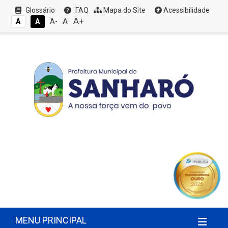
Glossário
FAQ
Mapa do Site
Acessibilidade
A+
A
A
A
A-
MENU PRINCIPAL