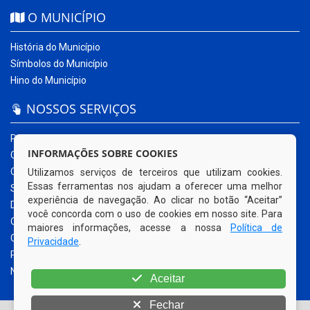
O MUNICÍPIO
História do Município
Símbolos do Município
Hino do Município
NOSSOS SERVIÇOS
Portal da Transparência
INFORMAÇÕES SOBRE COOKIES
Carta de Serviços ao Usuário
Ouvidoria Municipal
Utilizamos serviços de terceiros que utilizam cookies.
Essas ferramentas nos ajudam a oferecer uma melhor
Sistema Eletrônico – e-SIC
experiência de navegação. Ao clicar no botão “Aceitar”
Diário Oficial
você concorda com o uso de cookies em nosso site. Para
Quadro de Avisos
maiores informações, acesse a nossa
Política de
Contracheque Online
Privacidade
.
Portal do Contribuinte
Nota Fiscal Eletrônica
Aceitar
Fechar