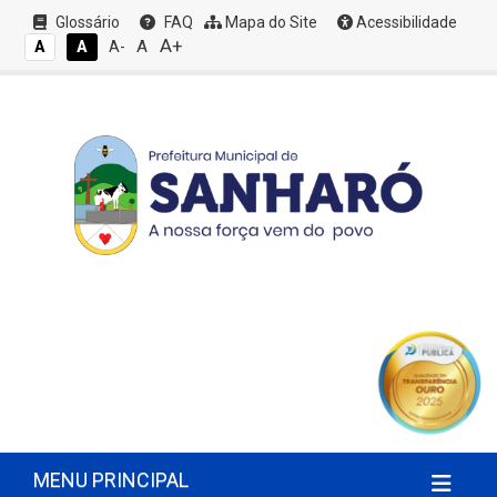
Glossário
FAQ
Mapa do Site
Acessibilidade
A+
A
A
A
A-
MENU PRINCIPAL