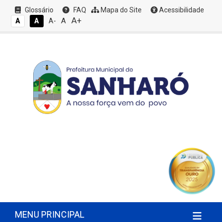
Glossário
FAQ
Mapa do Site
Acessibilidade
A+
A
A
A
A-
MENU PRINCIPAL