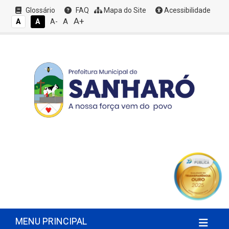
Glossário
FAQ
Mapa do Site
Acessibilidade
A+
A
A
A
A-
MENU PRINCIPAL