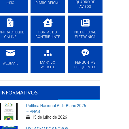
QUADRO DE
e-SIC
DIÁRIO OFICIAL
AVISOS
ONTRACHEQUE
PORTAL DO
NOTA FISCAL
ONLINE
CONTRIBUINTE
ELETRÔNICA
MAPA DO
PERGUNTAS
WEBMAIL
WEBSITE
FREQUENTES
INFORMATIVOS
Política Nacional Aldir Blanc 2026
– PNAB
15 de julho de 2026
LISTAGEM DOS NOVOS