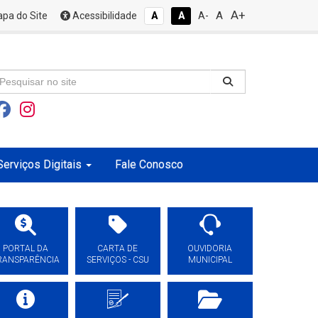
A+
A
pa do Site
Acessibilidade
A
A
A-
Serviços Digitais
Fale Conosco
PORTAL DA
CARTA DE
OUVIDORIA
RANSPARÊNCIA
SERVIÇOS - CSU
MUNICIPAL