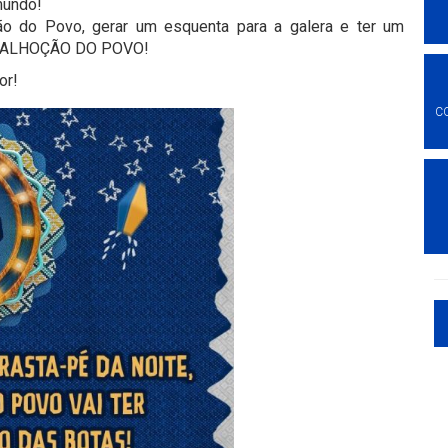
mundo!
ão do Povo, gerar um esquenta para a galera e ter um
O PALHOÇÃO DO POVO!
or!
C