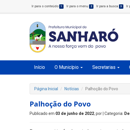
Ir para o conteúdo
Ir para o menu
Ir para a busca
Ir
1
2
3
Início
O Município
Secretarias
Página Inicial
Notícias
Palhoção do Povo
Palhoção do Povo
Publicado em
03 de junho de 2022
, por
| Categoria:
De