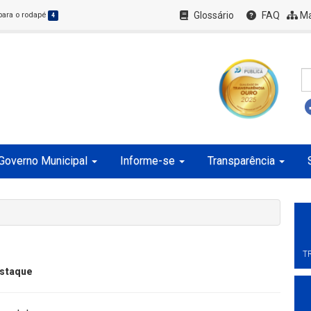
Glossário
FAQ
Ma
 para o rodapé
4
Governo Municipal
Informe-se
Transparência
T
staque