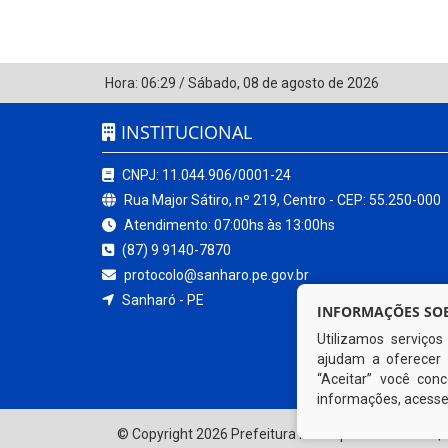
Hora:
06:29
/
Sábado
,
08 de agosto de 2026
INSTITUCIONAL
CNPJ: 11.044.906/0001-24
Rua Major Sátiro, nº 219, Centro - CEP: 55.250-000
Atendimento: 07:00hs às 13:00hs
(87) 9 9140-7870
protocolo@sanharo.pe.gov.br
Sanharó - PE
INFORMAÇÕES SOB
Utilizamos serviço
ajudam a oferecer 
“Aceitar” você co
informações, acess
© Copyright 2026 Prefeitura Municipal de Sanharó | 