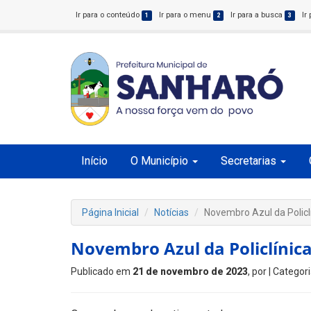
Ir para o conteúdo
Ir para o menu
Ir para a busca
Ir
1
2
3
Início
O Município
Secretarias
Página Inicial
Notícias
Novembro Azul da Policl
Novembro Azul da Policlínic
Publicado em
21 de novembro de 2023
, por
| Categor