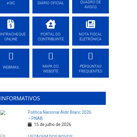
QUADRO DE
e-SIC
DIÁRIO OFICIAL
AVISOS
ONTRACHEQUE
PORTAL DO
NOTA FISCAL
ONLINE
CONTRIBUINTE
ELETRÔNICA
MAPA DO
PERGUNTAS
WEBMAIL
WEBSITE
FREQUENTES
INFORMATIVOS
Política Nacional Aldir Blanc 2026
– PNAB
15 de julho de 2026
LISTAGEM DOS NOVOS