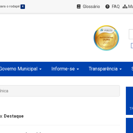
Glossário
FAQ
Ma
 para o rodapé
4
Governo Municipal
Informe-se
Transparência
ínica
a
T
ia:
Destaque