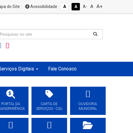
A+
A
pa do Site
Acessibilidade
A
A
A-
Serviços Digitais
Fale Conosco
PORTAL DA
CARTA DE
OUVIDORIA
RANSPARÊNCIA
SERVIÇOS - CSU
MUNICIPAL