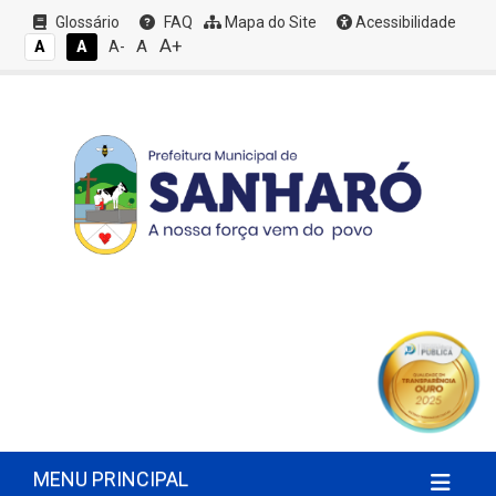
Glossário
FAQ
Mapa do Site
Acessibilidade
A+
A
A
A
A-
MENU PRINCIPAL