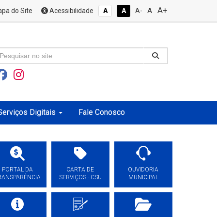
A+
A
pa do Site
Acessibilidade
A
A
A-
Serviços Digitais
Fale Conosco
PORTAL DA
CARTA DE
OUVIDORIA
RANSPARÊNCIA
SERVIÇOS - CSU
MUNICIPAL