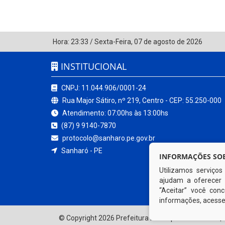
Hora:
23:33
/
Sexta-Feira
,
07 de agosto de 2026
INSTITUCIONAL
CNPJ: 11.044.906/0001-24
Rua Major Sátiro, nº 219, Centro - CEP: 55.250-000
Atendimento: 07:00hs às 13:00hs
(87) 9 9140-7870
protocolo@sanharo.pe.gov.br
Sanharó - PE
INFORMAÇÕES SOB
Utilizamos serviço
ajudam a oferecer 
“Aceitar” você co
informações, acess
© Copyright 2026 Prefeitura Municipal de Sanharó | 