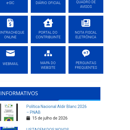
QUADRO DE
e-SIC
DIÁRIO OFICIAL
AVISOS
ONTRACHEQUE
PORTAL DO
NOTA FISCAL
ONLINE
CONTRIBUINTE
ELETRÔNICA
MAPA DO
PERGUNTAS
WEBMAIL
WEBSITE
FREQUENTES
INFORMATIVOS
Política Nacional Aldir Blanc 2026
– PNAB
15 de julho de 2026
LISTAGEM DOS NOVOS