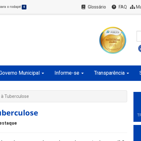
Glossário
FAQ
Ma
 para o rodapé
4
Governo Municipal
Informe-se
Transparência
 à Tuberculose
uberculose
T
estaque