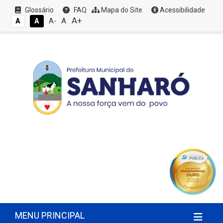
Glossário
FAQ
Mapa do Site
Acessibilidade
A+
A
A
A
A-
MENU PRINCIPAL