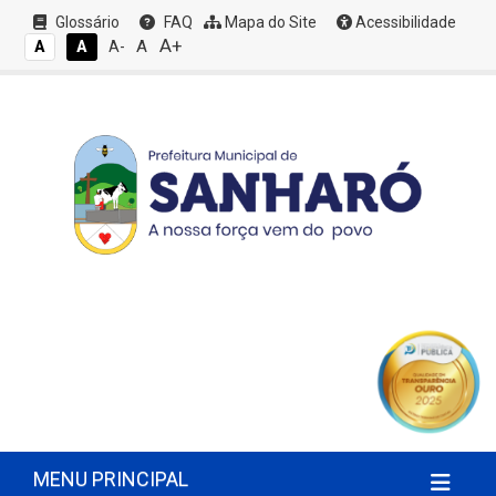
Glossário
FAQ
Mapa do Site
Acessibilidade
A+
A
A
A
A-
MENU PRINCIPAL