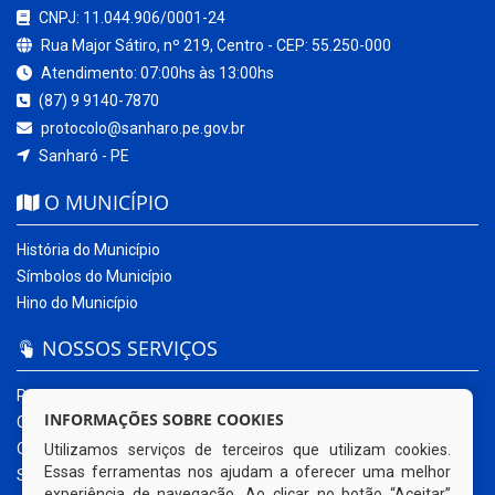
CNPJ: 11.044.906/0001-24
Rua Major Sátiro, nº 219, Centro - CEP: 55.250-000
Atendimento: 07:00hs às 13:00hs
(87) 9 9140-7870
protocolo@sanharo.pe.gov.br
Sanharó - PE
O MUNICÍPIO
História do Município
Símbolos do Município
Hino do Município
NOSSOS SERVIÇOS
Portal da Transparência
INFORMAÇÕES SOBRE COOKIES
Carta de Serviços ao Usuário
Ouvidoria Municipal
Utilizamos serviços de terceiros que utilizam cookies.
Essas ferramentas nos ajudam a oferecer uma melhor
Sistema Eletrônico – e-SIC
experiência de navegação. Ao clicar no botão “Aceitar”