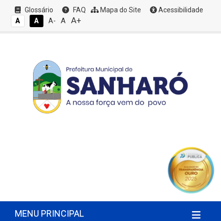
Glossário
FAQ
Mapa do Site
Acessibilidade
A+
A
A
A
A-
MENU PRINCIPAL