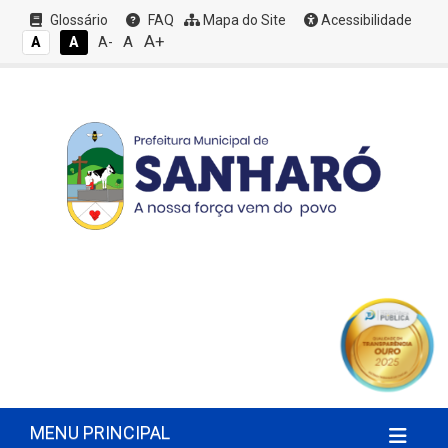
Glossário
FAQ
Mapa do Site
Acessibilidade
A+
A
A
A
A-
MENU PRINCIPAL