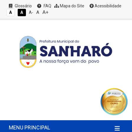
Glossário
FAQ
Mapa do Site
Acessibilidade
A+
A
A
A
A-
MENU PRINCIPAL