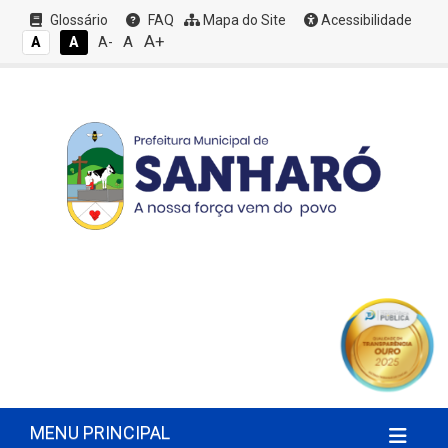
Glossário
FAQ
Mapa do Site
Acessibilidade
A+
A
A
A
A-
MENU PRINCIPAL