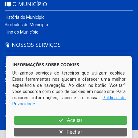
O MUNICÍPIO
História do Município
Símbolos do Município
Hino do Município
NOSSOS SERVIÇOS
Portal da Transparência
INFORMAÇÕES SOBRE COOKIES
Carta de Serviços ao Usuário
Ouvidoria Municipal
Utilizamos serviços de terceiros que utilizam cookies.
Essas ferramentas nos ajudam a oferecer uma melhor
Sistema Eletrônico – e-SIC
experiência de navegação. Ao clicar no botão “Aceitar”
Diário Oficial
você concorda com o uso de cookies em nosso site. Para
Quadro de Avisos
maiores informações, acesse a nossa
Política de
Contracheque Online
Privacidade
.
Portal do Contribuinte
Nota Fiscal Eletrônica
Aceitar
Fechar
© Copyright 2026 Prefeitura Municipal de Sanharó | Todos os