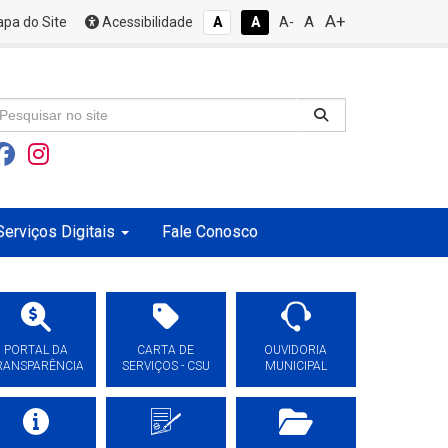
A+
A
pa do Site
Acessibilidade
A
A
A-
Serviços Digitais
Fale Conosco
PORTAL DA
CARTA DE
OUVIDORIA
RANSPARÊNCIA
SERVIÇOS - CSU
MUNICIPAL