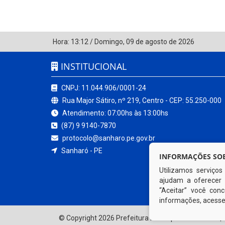
Hora:
13:12
/
Domingo
,
09 de agosto de 2026
INSTITUCIONAL
CNPJ: 11.044.906/0001-24
Rua Major Sátiro, nº 219, Centro - CEP: 55.250-000
Atendimento: 07:00hs às 13:00hs
(87) 9 9140-7870
protocolo@sanharo.pe.gov.br
Sanharó - PE
INFORMAÇÕES SOB
Utilizamos serviço
ajudam a oferecer 
“Aceitar” você co
informações, acess
© Copyright 2026 Prefeitura Municipal de Sanharó | 