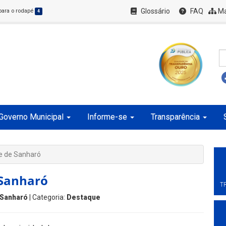
Glossário
FAQ
Ma
 para o rodapé
4
Governo Municipal
Informe-se
Transparência
de de Sanharó
 Sanharó
T
Sanharó
| Categoria:
Destaque