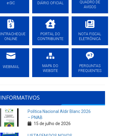
QUADRO DE
e-SIC
DIÁRIO OFICIAL
AVISOS
ONTRACHEQUE
PORTAL DO
NOTA FISCAL
ONLINE
CONTRIBUINTE
ELETRÔNICA
MAPA DO
PERGUNTAS
WEBMAIL
WEBSITE
FREQUENTES
INFORMATIVOS
Política Nacional Aldir Blanc 2026
– PNAB
15 de julho de 2026
LISTAGEM DOS NOVOS