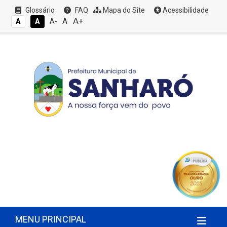
Glossário
FAQ
Mapa do Site
Acessibilidade
A+
A
A
A
A-
MENU PRINCIPAL